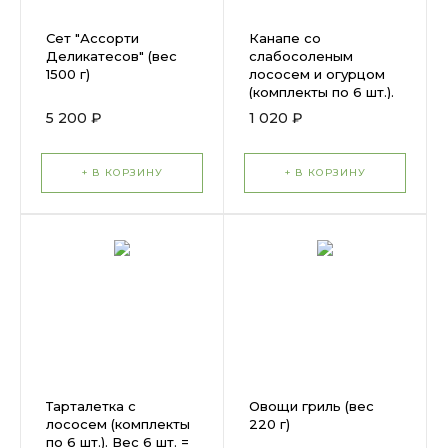
Сет "Ассорти
Канапе со
Деликатесов" (вес
слабосоленым
1500 г)
лососем и огурцом
(комплекты по 6 шт.).
Вес 6 шт. = 150г
5 200 ₽
1 020 ₽
+ В КОРЗИНУ
+ В КОРЗИНУ
Тарталетка с
Овощи гриль (вес
лососем (комплекты
220 г)
по 6 шт.). Вес 6 шт. =